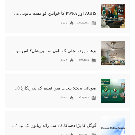
AGHS اور PWPA کا خواتین کو مفت قانونی معاونت اور وکلا کی تربیت کے دائرہ کار میں توسیع پر اتفاق
23/06/2026
2 مناظر
بڑھتے ہوئے بجلی کے بلوں سے پریشان؟ اس موسمِ گرما میں180 قیمتی یونٹس بچانے کا جادوئی طریقہ!
18/06/2026
3 مناظر
صوبائی بجٹ: پنجاب میں تعلیم کے لیےریکارڈ 750 ارب روپے کے فنڈز مختص
18/06/2026
2 مناظر
گوگل کا بڑا دھماکا: 70 سے زائد زبانوں کے لیے ‘رئیل ٹائم’ AI مترجم متعارف، زبانوں کی رکاوٹ ہمیشہ کے لیے ختم