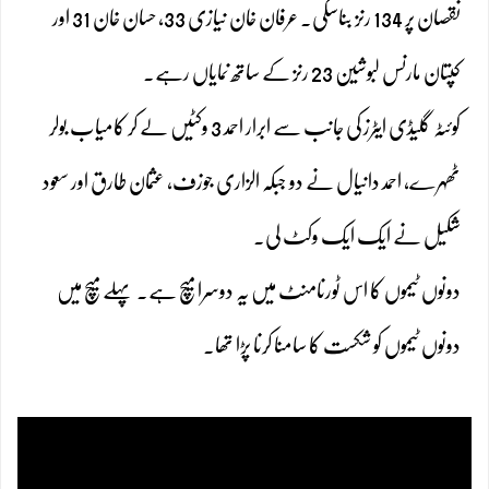
نقصان پر 134 رنز بناسکی۔ عرفان خان نیازی 33، حسان خان 31 اور
کپتان مارنس لبوشین 23 رنز کے ساتھ نمایاں رہے۔
کوئٹہ گلیڈی ایٹرز کی جانب سے ابرار احمد 3 وکٹیں لے کر کامیاب بولر
ٹھہرے، احمد دانیال نے دو جبکہ الزاری جوزف، عثمان طارق اور سعود
شکیل نے ایک ایک وکٹ لی۔
دونوں ٹیموں کا اس ٹورنامنٹ میں یہ دوسرا میچ ہے۔ پہلے میچ میں
دونوں ٹیموں کو شکست کا سامنا کرنا پڑا تھا۔