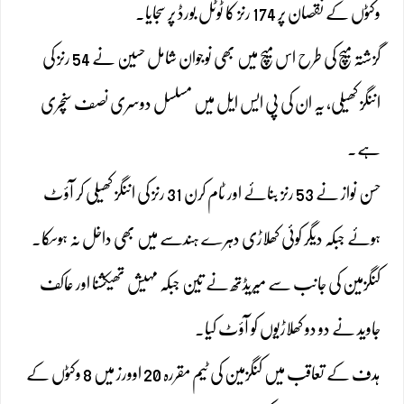
وکٹوں کے نقصان پر 174 رنز کا ٹوٹل بورڈ پر سجایا۔
گزشتہ میچ کی طرح اس میچ میں بھی نوجوان شامل حسین نے 54 رنز کی
اننگز کھیلی، یہ ان کی پی ایس ایل میں مسلسل دوسری نصف سنچری
ہے۔
حسن نواز نے 53 رنز بنائے اور ٹام کرن 31 رنز کی اننگز کھیلی کر آؤٹ
ہوئے جبکہ دیگر کوئی کھلاڑی دہرے ہندسے میں بھی داخل نہ ہوسکا۔
کنگزمین کی جانب سے میریڈتھ نے تین جبکہ مہیش تھیکشنا اور عاکف
جاوید نے دو دو کھلاڑیوں کو آؤٹ کیا۔
ہدف کے تعاقب میں کنگزمین کی ٹیم مقررہ 20 اوورز میں 8 وکٹوں کے