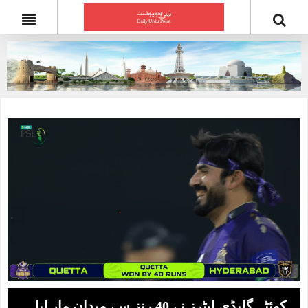
کوئٹہ گلیڈی ایٹرز نے 40 رنز سے میدان مار لیا.