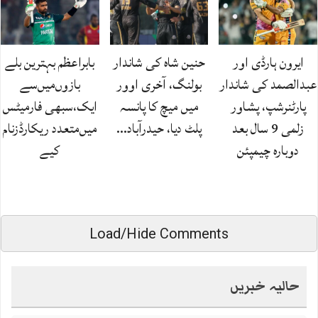
ایرون ہارڈی اور
حنین شاہ کی شاندار
بابراعظم بہترین بلے
عبدالصمد کی شاندار
بولنگ، آخری اوور
بازوں‌میں‌سے
پارٹنرشپ، پشاور
میں میچ کا پانسہ
ایک،سبھی فارمیٹس
زلمی 9 سال بعد
پلٹ دیا، حیدرآباد…
میں‌متعدد ریکارڈزنام
دوبارہ چیمپئن
کیے
Load/Hide Comments
حالیہ خبریں