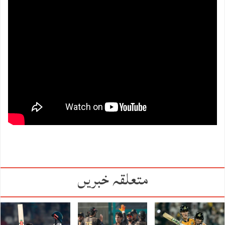
متعلقہ خبریں