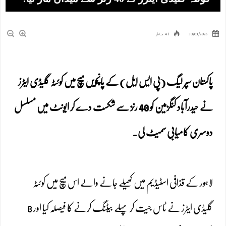
30/03/2026
41 مناظر
پاکستان سپر لیگ (پی ایس ایل) کے پانچویں میچ میں کوئٹہ گلیڈی ایٹرز
نے حیدرآباد کنگزمین کو 40 رنز سے شکست دے کر ایونٹ میں مسلسل
دوسری کامیابی سمیٹ لی۔
لاہور کے قذافی اسٹیڈیم میں کھیلے جانے والے اس میچ میں کوئٹہ
گلیڈی ایٹرز نے ٹاس جیت کر پہلے بیٹنگ کرنے کا فیصلہ کیا اور 8