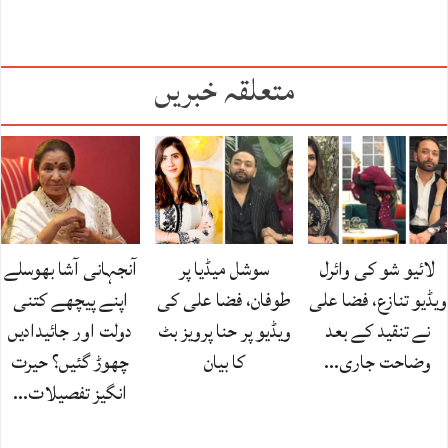
متعلقہ خبریں
لائیو شو کی وائرل
سوشل میڈیا پر
آنجہانی آشا بھوسلے
ویڈیو تنازع، فضا علی
طوفان، فضا علی کی
اپنے پیچھے کتنی
نے تنقید کے بعد
ویڈیو پر حنا پرویز بٹ
دولت اور جائیدادیں
وضاحت جاری…
کا بیان
چھوڑ گئیں؟ حیرت
انگیز تفصیلات…