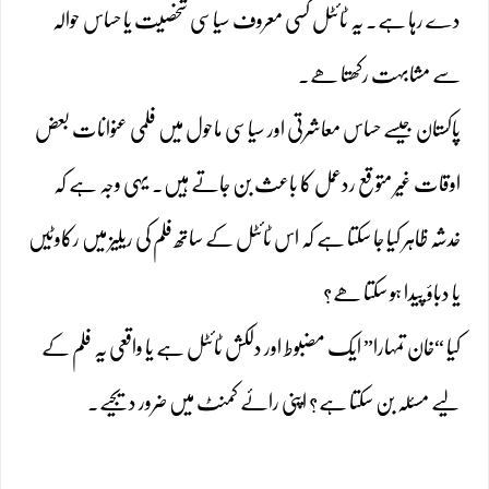
دے رہا ہے۔ یہ ٹائٹل کسی معروف سیاسی شخصیت یا حساس حوالہ
سے مشابہت رکھتا ھے۔
پاکستان جیسے حساس معاشرتی اور سیاسی ماحول میں فلمی عنوانات بعض
اوقات غیر متوقع ردعمل کا باعث بن جاتے ہیں۔ یہی وجہ ہے کہ
خدشہ ظاہر کیا جا سکتا ہے کہ اس ٹائٹل کے ساتھ فلم کی ریلیز میں رکاوٹیں
یا دباؤ پیدا ہو سکتا ھے؟
کیا “خان تمہارا” ایک مضبوط اور دلکش ٹائٹل ہے یا واقعی یہ فلم کے
لیے مسئلہ بن سکتا ہے؟ اپنی رائے کمنٹ میں ضرور دیجیے۔