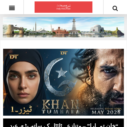
“خان تمہارا” – متنازعہ ٹائٹل کے ساتھ بڑی عید