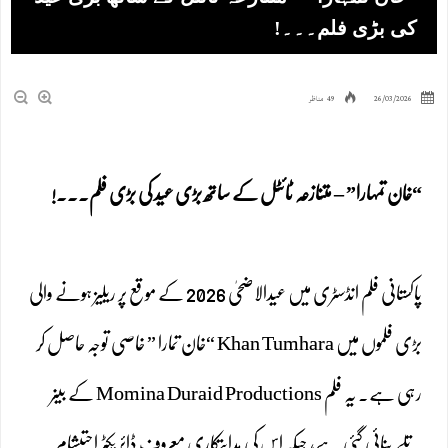
کی بڑی فلم۔۔۔!
26/03/2026
49 مناظر
“خان تمہارا” – متنازعہ ٹائٹل کے ساتھ بڑی عید کی بڑی فلم۔۔۔!
پاکستانی فلم انڈسٹری میں عیدالاضحیٰ 2026 کے موقع پر ریلیز ہونے والی
بڑی فلموں میں Khan Tumhara “خان تمارا ” خاصی توجہ حاصل کر
رہی ہے۔ یہ فلم Momina Duraid Productions کے بینر
تلے بنائی گئی ہے، جبکہ اس کی ہدایتکاری معروف ڈائریکٹر احتیشام