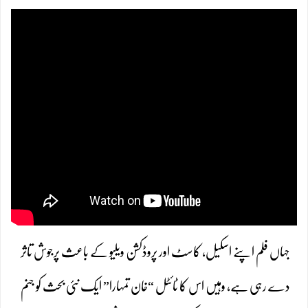
جہاں فلم اپنے اسکیل، کاسٹ اور پروڈکشن ویلیو کے باعث پرجوش تاثر
دے رہی ہے، وہیں اس کا ٹائٹل “خان تمہارا” ایک نئی بحث کو جنم