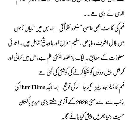
الدین نے دی ھے۔۔
فلم کی کاسٹ بھی خاصی مضبوط نظر آتی ہے، جس میں نمایاں ناموں
میں بلال اشرف ، ماہاعلی ، سلیم معراج اور جاوید شیخ شامل ہیں۔ ابتدائی
معلومات کے مطابق یہ ایک بامقصد ایکشن فلم ہے، جس میں کہانی اور
کمرشل اپیل دونوں کو یکجا کرنے کی کوشش کی گئی ھے
فلم کا ٹریلر جلد ریلیز کیے جانے کی توقع ہے، جبکہ Hum Films کی
جانب سے اسے مئی 2026 کے آخری ہفتے بڑی عید پر پاکستان
سمیت دنیا بھر میں پیش کیا جائے گا۔