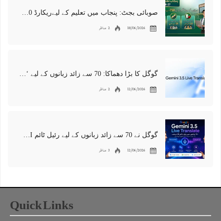
صوبائی بجٹ: پنجاب میں تعلیم کے لیےریکارڈ 750 ارب روپے کے فنڈز مختص
18/06/2026
2 مناظر
گوگل کا بڑا دھماکا: 70 سے زائد زبانوں کے لیے ‘رئیل ٹائم’ AI مترجم متعارف، زبانوں کی رکاوٹ ہمیشہ کے لیے ختم
12/06/2026
2 مناظر
گوگل نے 70 سے زائد زبانوں کے لیے رئیل ٹائم AI مترجم متعارف کرا دیا
12/06/2026
3 مناظر
Quick Links