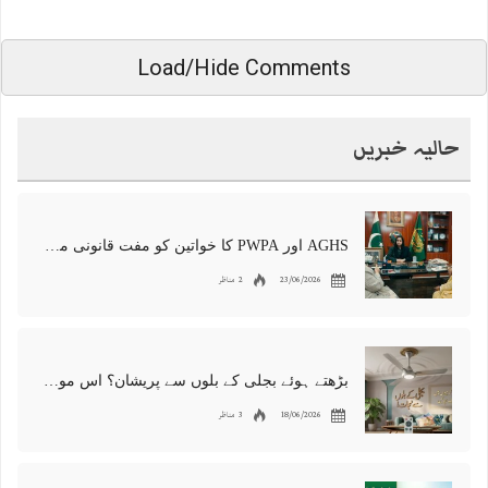
Load/Hide Comments
حالیہ خبریں
AGHS اور PWPA کا خواتین کو مفت قانونی معاونت اور وکلا کی تربیت کے دائرہ کار میں توسیع پر اتفاق
23/06/2026
2 مناظر
بڑھتے ہوئے بجلی کے بلوں سے پریشان؟ اس موسمِ گرما میں180 قیمتی یونٹس بچانے کا جادوئی طریقہ!
18/06/2026
3 مناظر