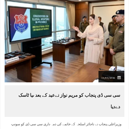
11/03/2026
سی سی ڈی پنجاب کو مریم نواز نےعید کے بعد ںیا ٹاسک
دےدیا
وزیراعلی پنجاب نے ناجائز اسلحہ کے خاتمے کی ذمہ داری سی سی ڈی کو سونپ