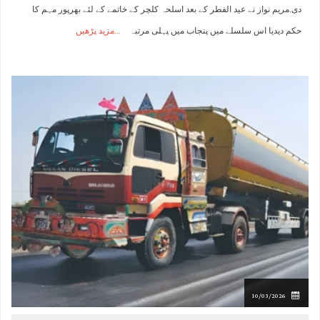
دی.مریم نواز نے عید الفطر کے بعد اسلحہ کلچر کے خاتمے کے لئے بھرپور مہم کا
حکم دیدیا اس سلسلے میں پنجاب میں پہلی مرتبہ
مزید پڑھیں
10/03/2026