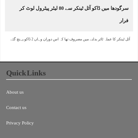
سرگودھا میں ڈاکو آئل ٹینکر سے 80 لیٹر پیٹرول لوٹ کر
فرار
آئل ٹینکر کا عملہ ٹائر بدلنے میں مصروف تھا کہ اس دوران وہاں 2 ڈاکو پہنچ گئے
Quick Links
About us
Contact us
Privacy Policy