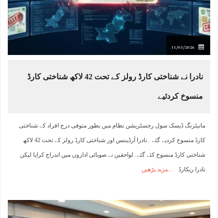
11/03/2026
نادرا نے شناختی کارڈ رولز کے تحت 42 لاکھ شناختی کارڈ
منسوخ کردئیے
مانیٹرنگ ڈیسک سول رجسٹریشن نظام میں بطور متوفی درج افراد کے شناختی
کارڈ منسوخ کردیے گئے ۔نادرا آرڈیننس اور شناختی کارڈ رولز کے تحت 42 لاکھ
شناختی کارڈ منسوخ کئے گئے۔لواحقین نے صوبائی اداروں میں اندراج کرایا لیکن
نادرا ریکارڈ
مزید پڑھیں