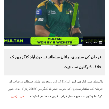
02/04/2026
فرحان کی سنچری، ملتان سلطانز نے حیدرآباد کنگزمین کے
خلاف 6 وکٹوں سے جیت
پاکستان سپر لیگ (پی ایس ایل) 11 کے 8ویں میچ میں ملتان سلطانز نے صاحبزادہ
فرحان کی شاندار سنچری کی بدولت حیدرآباد کنگزمین کا 226 رنز کا ہدف عبور
کرکے 6 وکٹوں سے فتح حاصل کرلی۔ لاہور کے قذافی اسٹیڈیم
مزید پڑھیں