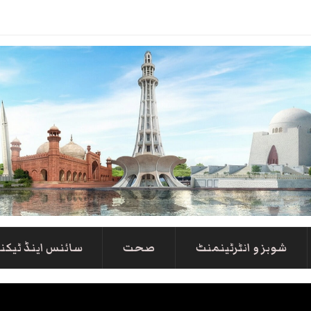
شوبز و انٹرٹینمنٹ
صحت
سائنس اینڈ ٹیکن