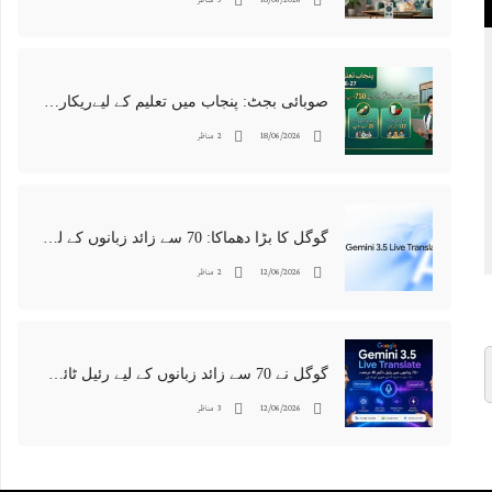
صوبائی بجٹ: پنجاب میں تعلیم کے لیےریکارڈ 750 ارب روپے کے فنڈز مختص
18/06/2026
2 مناظر
گوگل کا بڑا دھماکا: 70 سے زائد زبانوں کے لیے ‘رئیل ٹائم’ AI مترجم متعارف، زبانوں کی رکاوٹ ہمیشہ کے لیے ختم
12/06/2026
2 مناظر
گوگل نے 70 سے زائد زبانوں کے لیے رئیل ٹائم AI مترجم متعارف کرا دیا
12/06/2026
3 مناظر