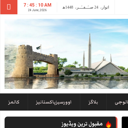
7 : 45 : 10 AM
اتوار،
24
صــَــفــَــر،
1448ھ
24 June, 2026
الوجی
بلاگز
اوورسیزپاکستانیز
کالمز
مقبول ترین ویڈیوز