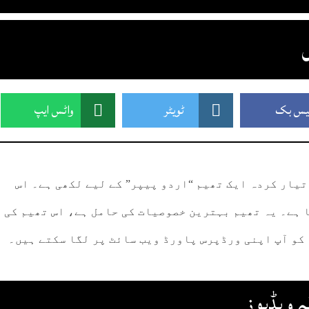
یس بک
ٹویٹر
واٹس ایپ
تیار کردہ ایک تھیم “اردو پیپر” کے لیے لکھی ہے۔ اس
 ہے۔ یہ تھیم بہترین خصوصیات کی حامل ہے، اس تھیم کی
 کو آپ اپنی ورڈپرس پاورڈ ویب سائٹ پر لگا سکتے ہیں۔
ہ ویڈیوز