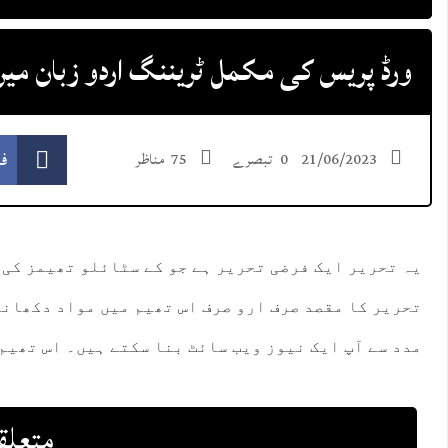
ورڈ پریس کی مکمل ٹریننگ اردو زبان میں
ف
21/06/2023
0 تبصرے
75 مناظر
یہ تحریر ایک فرضی تحریر ہے جو کے سٹائلو تھیمز کی 
تحریر کا مقصد صرف ارو صرف اس تھیم میں مواد دکھانا
مدد سے آپ ایک نیوز ویب سائٹ بنا سکتے ہیں۔ اس تھیم
متعلق