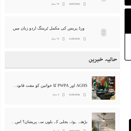
10/07/2023
75 مناظر
ورڈ پریس کی مکمل ٹریننگ اردو زبان میں
21/06/2023
75 مناظر
حالیہ خبریں
AGHS اور PWPA کا خواتین کو مفت قانونی معاونت اور وکلا کی تربیت کے دائرہ کار میں توسیع پر اتفاق
23/06/2026
2 مناظر
بڑھتے ہوئے بجلی کے بلوں سے پریشان؟ اس موسمِ گرما میں180 قیمتی یونٹس بچانے کا جادوئی طریقہ!
18/06/2026
3 مناظر